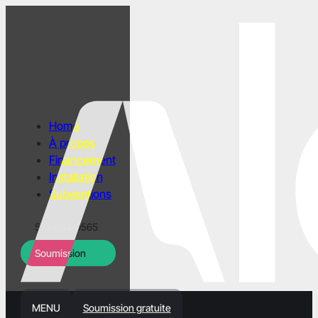
Home
À propos
Financement
Installation
Subventions
514-863-9565
Soumission
MENU
Soumission gratuite