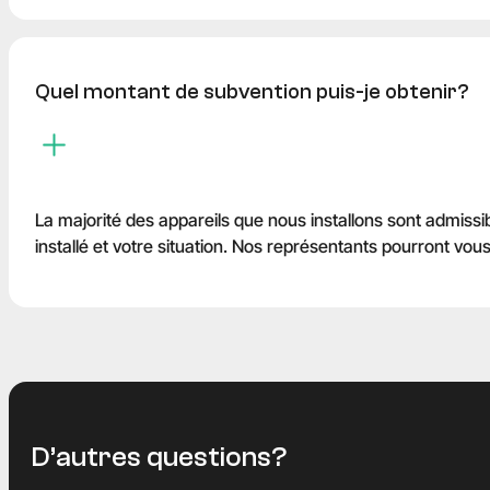
Quel montant de subvention puis-je obtenir?
La majorité des appareils que nous installons sont admiss
installé et votre situation. Nos représentants pourront vous
D
’
a
u
t
r
e
s
q
u
e
s
t
i
o
n
s
?