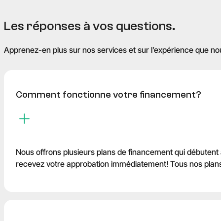
L
e
s
r
é
p
o
n
s
e
s
à
v
o
s
q
u
e
s
t
i
o
n
s
.
Apprenez-en plus sur nos services et sur l’expérience que no
Comment fonctionne votre financement?
Nous offrons plusieurs plans de financement qui débutent
recevez votre approbation immédiatement! Tous nos plans