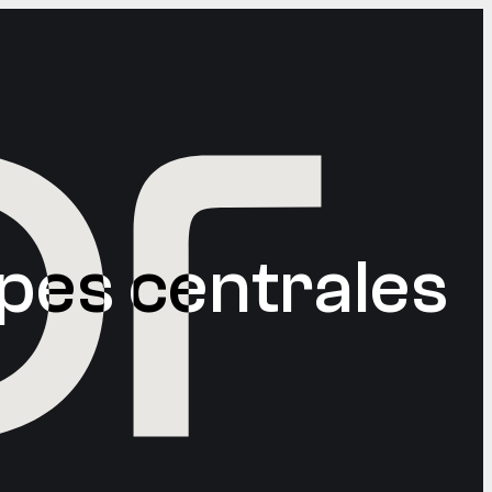
p
e
s
c
e
n
t
r
a
l
e
s