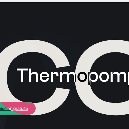
T
h
e
r
m
o
p
o
m
ission gratuite