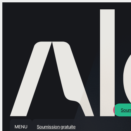
Soum
MENU
Soumission gratuite