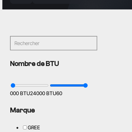
Nombre de BTU
000 BTU
24
000 BTU
60
Marque
GREE