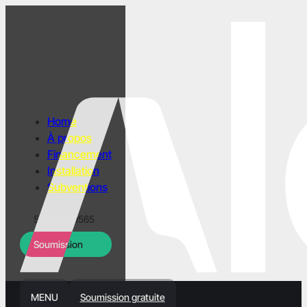
Home
À propos
Financement
Installation
Subventions
514-863-9565
Soumission
MENU
Soumission gratuite