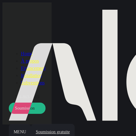
Home
À propos
Financement
Installation
Subventions
514-863-9565
Soumission
MENU
Soumission gratuite