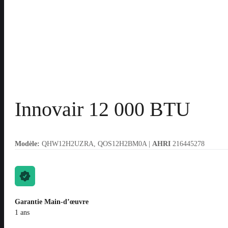
Innovair 12 000 BTU
Modèle:
QHW12H2UZRA, QOS12H2BM0A |
AHRI
216445278
Garantie Main-d’œuvre
1 ans