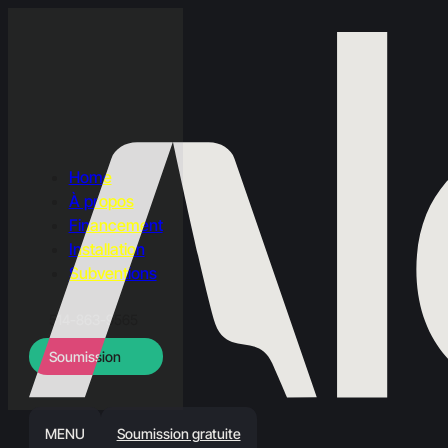
Home
À propos
Financement
Installation
Subventions
514-863-9565
Soumission
MENU
Soumission gratuite