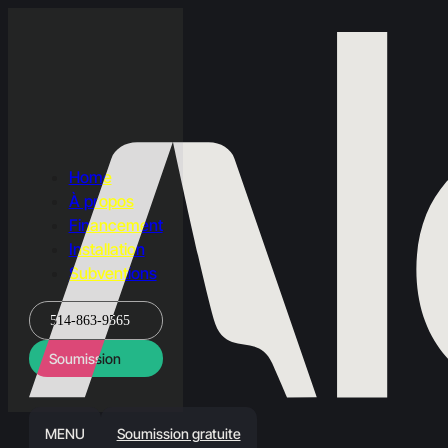
Home
À propos
Financement
Installation
Subventions
514-863-9565
Soumission
MENU
Soumission gratuite