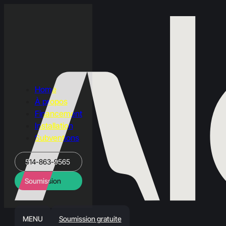
Home
À propos
Financement
Installation
Subventions
514-863-9565
Soumission
MENU
Soumission gratuite